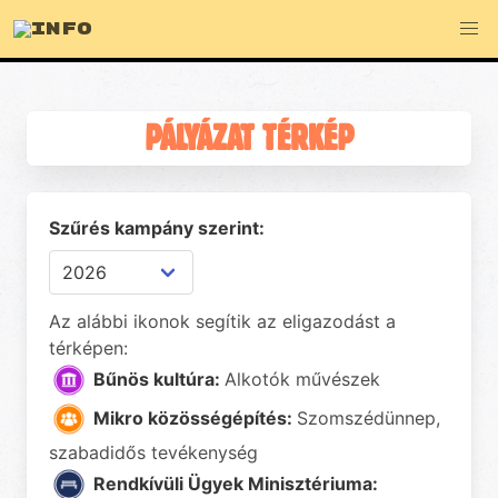
INFO
PÁLYÁZAT TÉRKÉP
Szűrés kampány szerint:
Az alábbi ikonok segítik az eligazodást a
térképen:
Bűnös kultúra:
Alkotók művészek
Mikro közösségépítés:
Szomszédünnep,
szabadidős tevékenység
Rendkívüli Ügyek Minisztériuma: